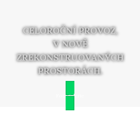
CELOROČNÍ PROVOZ,
V NOVĚ
ZREKONSTRUOVANÝCH
PROSTORÁCH.
Fotogalerie