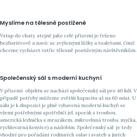
Myslíme na tělesně postižené
Vstup do chaty, stejně jako celé přízemí je řešeno
bezbariérově a navíc se zvýšenými lůžky a toaletami, čímž
chceme vycházet vstříc tělesně postiženým návštěvníkům.
Společenský sál s moderní kuchyní
V přízemí
objektu se nachází společenský sál pro 40 lidí. V
případě potřeby můžeme zvětšit kapacitu až na 60 míst. U
sálu je k dispozici je plně vybavená moderní kuchyň se
všemi potřebnými spotřebiči (el. sporák s troubou,
americká lednička s mrazákem, mikrovlnná trouba, myčka,
rychlovarná konvice) a nádobím. Společenský sál
je tedy
vhodný pro pořádání rodinných oslav i svateb a jiných