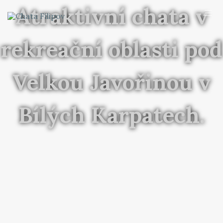
Atraktivní chata v
rekreační oblasti pod
Velkou Javořinou v
Bílých Karpatech.